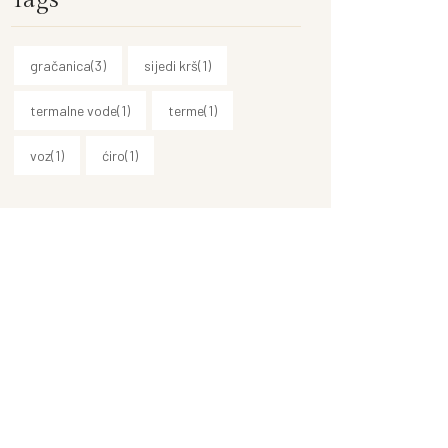
gračanica
(3)
sijedi krš
(1)
termalne vode
(1)
terme
(1)
voz
(1)
ćiro
(1)