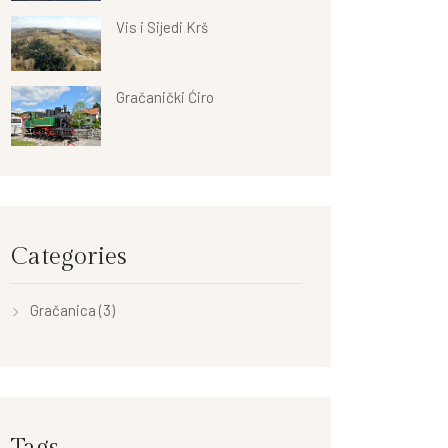
Vis i Sijedi Krš
Gračanički Ćiro
Categories
Gračanica
(3)
Tags