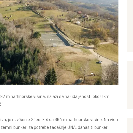
 692 m nadmorske visine, nalazi se na udaljenosti oko 6 km
ći.
va, je uzvišenje Sijedi krš sa 664 m nadmorske visine. Na visu
dzemni bunkeri za potrebe tadašnje JNA, danas ti bunkeri