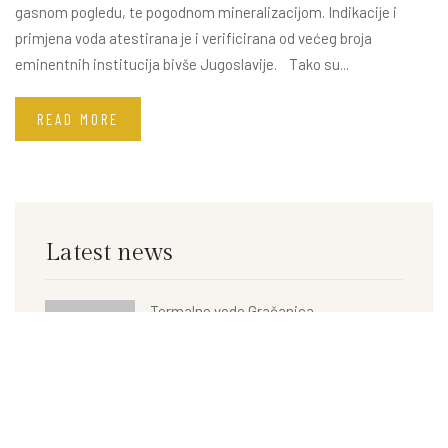
gasnom pogledu, te pogodnom mineralizacijom. Indikacije i
primjena voda atestirana je i verificirana od većeg broja
eminentnih institucija bivše Jugoslavije. Tako su...
READ MORE
Latest news
Termalne vode Gračanica
Vis i Sijedi Krš