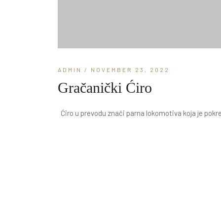
ADMIN
/ NOVEMBER 23, 2022
Gračanički Ćiro
Ćiro u prevodu znači parna lokomotiva koja je pokret
lokomotiva serije Mavag 70/55 mađarske proizvodnje
periodu od 1895....
READ MORE