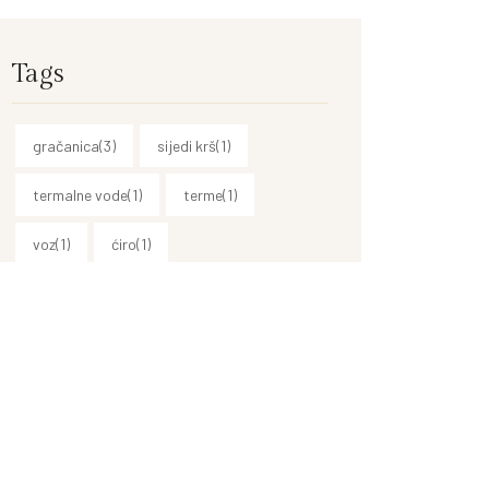
Tags
gračanica
(3)
sijedi krš
(1)
termalne vode
(1)
terme
(1)
voz
(1)
ćiro
(1)