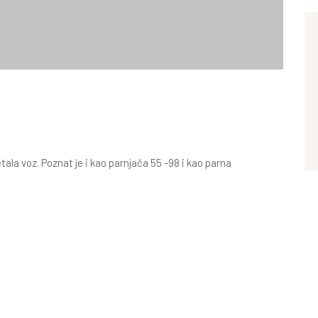
ala voz. Poznat je i kao parnjača 55 -98 i kao parna
. Austrougarske vlasti su, iz vojnih i ekonomskih interesa, u